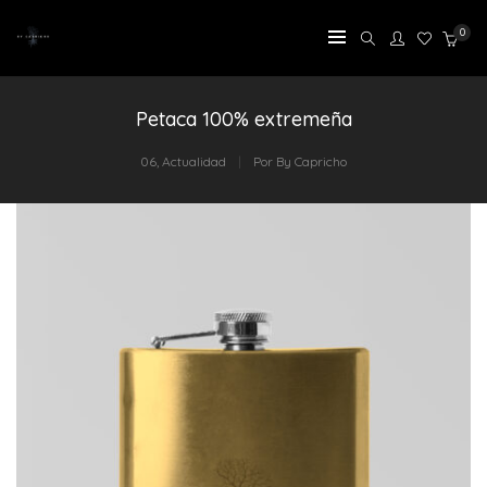
0
Petaca 100% extremeña
06
,
Actualidad
Por
By Capricho