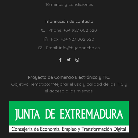
Términos y condiciones
Información de contacto
Phone:
+34 927 002 320
Fax:
+34 927 002 320
Email:
info@bycapricho.es
Proyecto de Comercio Electrónico y TIC.
Objetivo Temático: "Mejorar el uso y calidad de las TIC y
el acceso a las mismas.