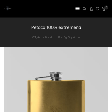
0
Petaca 100% extremeña
03
,
Actualidad
Por
By Capricho