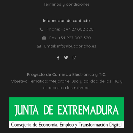
Términos y condiciones
Información de contacto
Phone:
+34 927 002 320
Fax:
+34 927 002 320
Email:
info@bycapricho.es
Proyecto de Comercio Electrónico y TIC.
Objetivo Temático: "Mejorar el uso y calidad de las TIC y
el acceso a las mismas.