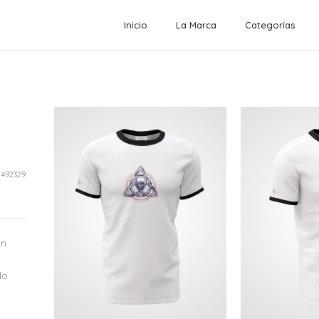
Inicio
La Marca
Categorías
tos Destacados
Agua de la fuente
"Matalobos"
29,95
€
:
492329
Troley "Volano"
109,95
€
on
Auriculares inalámbricos
"Valdi"
lo
69,95
€