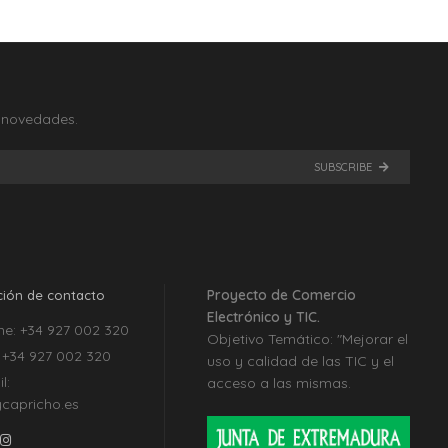
s novedades.
SUBSCRIBE
Proyecto de Comercio
ción de contacto
Electrónico y TIC.
ne:
+34 927 002 320
Objetivo Temático: "Mejorar el
:
+34 927 002 320
uso y calidad de las TIC y el
l:
acceso a las mismas.
capricho.es