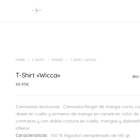
Categorías de Producto
Produc
Art
HOME
T-SHIRT
RINGER
T-SHIRT «WICCA»
Enmarcado
T-Shirt «Wicca»
SKU
Lienzo
69,95
€
Creative
Camisetas exclusivas.. Camiseta Ringer de manga corta, c
Concept
ribete en cuello y extremo de manga en canalé en color de
contraste y con doble costura en cuello, mangas y dobladil
Technology
inferior.
Características:
100 % Algodón semipeinado de 165 gr.