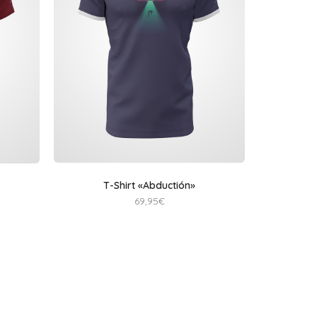
T-Shirt «Abductión»
69,95
€