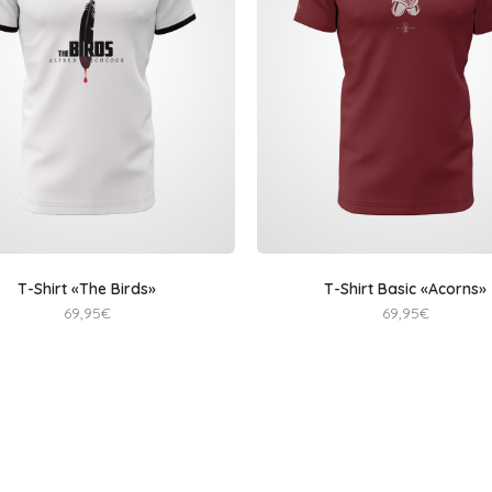
T-Shirt «The Birds»
T-Shirt Basic «Acorns»
69,95
€
69,95
€