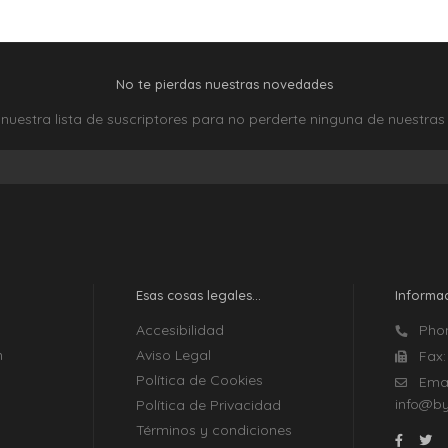
No te pierdas nuestras novedades
nuestra lista de suscriptores para no perderte ninguna de nuestra
Esas cosas legales...
Informa
Accesibilidad
Pho
n
Aviso Legal
Fax
n
Política de Cookies
Emai
info@by
Política de Privacidad
Términos y condiciones