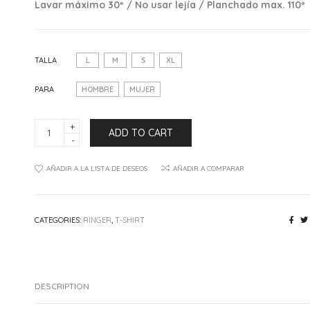
Lavar máximo 30º / No usar lejía / Planchado max. 110º
Home
T-Shirt
TALLA
L
M
S
XL
Basic
PARA
HOMBRE
MUJER
Raglán
T-
ADD TO CART
Shirt
Ringer
"Wicca"
quantity
AÑADIR A LA LISTA DE DESEOS
AÑADIR A COMPARAR
CATEGORIES:
RINGER
,
T-SHIRT
DESCRIPTION